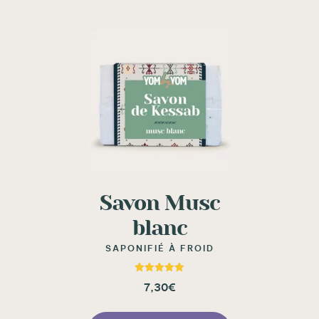
Savon Musc
blanc
SAPONIFIÉ À FROID
Note
7,30
€
5.00
sur 5