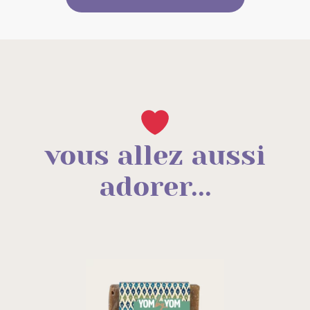
20%, c'est le savon pour la toilette des peaux
baies de laurier, il permet de nettoyer la peau sans
normales ou mixtes (et les peaux sèches de manière
jamais la dessécher, contrairement aux savons
occasionnelle).
traditionnels ou industriels qui irritent et fragilisent
35%, c'est celui des peaux grasses à problèmes, du
l’épiderme. Il convient parfaitement pour le soin des
rasage ou pour lutter contre les pellicules rebelles.
peaux de toute la famille..
vous allez aussi
adorer...