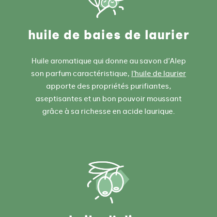
e
x
c
huile de baies de laurier
e
p
Huile aromatique qui donne au savon d’Alep
t
son parfum caractéristique,
l’huile de laurier
i
apporte des propriétés purifiantes,
o
aseptisantes et un bon pouvoir moussant
n
grâce à sa richesse en acide laurique.
n
e
l
”
-
3
5
%
d