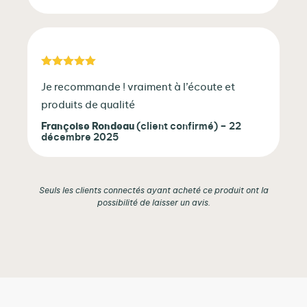
Note
5
sur 5
Je recommande ! vraiment à l’écoute et
produits de qualité
Françoise Rondeau
(client confirmé)
–
22
décembre 2025
Seuls les clients connectés ayant acheté ce produit ont la
possibilité de laisser un avis.