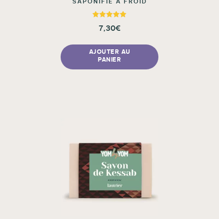
SAPONIFIÉ À FROID
Note
7,30
€
5.00
sur 5
AJOUTER AU
PANIER