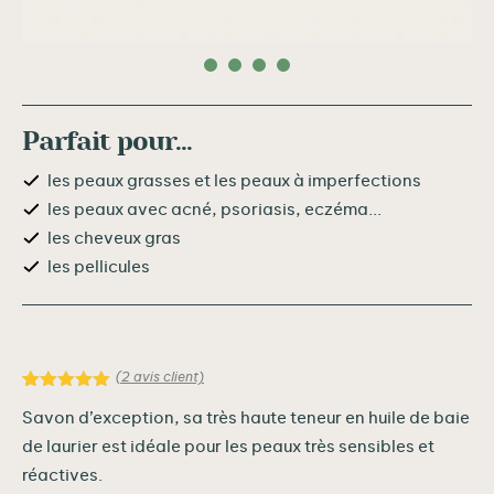
Parfait pour...
les peaux grasses et les peaux à imperfections
les peaux avec acné, psoriasis, eczéma...
les cheveux gras
les pellicules
(
2
avis client)
Noté
2
5.00
sur 5
Savon d’exception, sa très haute teneur en huile de baie
basé sur
de laurier est idéale pour les peaux très sensibles et
notations
client
réactives.