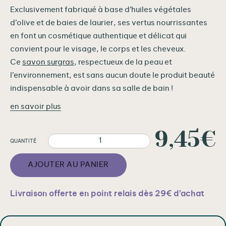
Exclusivement fabriqué à base d’huiles végétales
d’olive et de baies de laurier, ses vertus nourrissantes
en font un cosmétique authentique et délicat qui
convient pour le visage, le corps et les cheveux.
Ce
savon surgras
, respectueux de la peau et
l’environnement, est sans aucun doute le produit beauté
indispensable à avoir dans sa salle de bain !
en savoir plus
9,45
€
q
u
AJOUTER AU PANIER
a
n
t
i
t