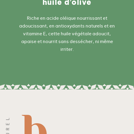
huile d’olive
'
h
Riche en acide oléique nourrissant et
u
adoucissant, en antioxydants naturels et en
i
vitamine E, cette huile végétale adoucit,
l
apaise et nourrit sans dessécher, ni même
e
irriter.
d
e
b
a
i
e
s
d
e
l
a