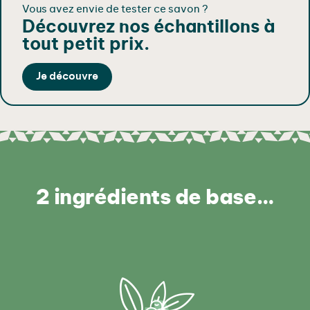
é
Vous avez envie de tester ce savon ?
Découvrez nos échantillons à
d
tout petit prix.
e
S
Je découvre
a
v
o
n
d
'
A
2 ingrédients de base…
l
e
p
“
L
'