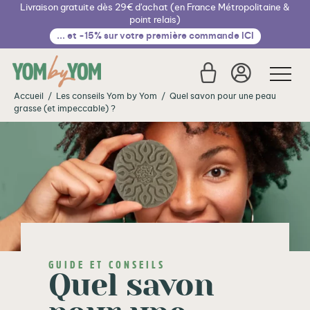
Livraison gratuite dès 29€ d'achat (en France Métropolitaine &
Cookies management panel
point relais)
... et -15% sur votre première commande ICI
Accueil
/
Les conseils Yom by Yom
/
Quel savon pour une peau
grasse (et impeccable) ?
€
GUIDE ET CONSEILS
Quel savon