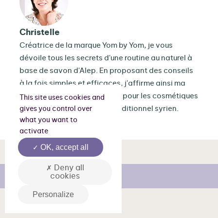
Christelle
Créatrice de la marque Yom by Yom, je vous
dévoile tous les secrets d'une routine au naturel à
base de savon d'Alep. En proposant des conseils
à la fois simples et efficaces, j'affirme ainsi ma
passion et mon engagement pour les cosmétiques
This site uses cookies and
naturels et le savoir-faire traditionnel syrien.
gives you control over
what you want to
activate
OK, accept all
Deny all
cookies
Personalize