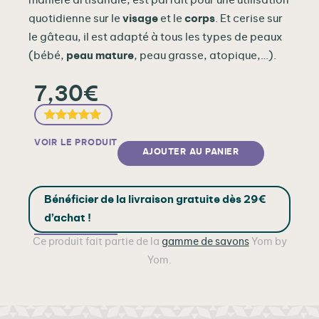
manière artisanale, est parfait pour une utilisation
quotidienne sur le
visage
et le
corps
. Et cerise sur
le gâteau, il est adapté à tous les types de peaux
(bébé,
peau mature
, peau grasse, atopique,…).
7,30
€
Noté
1
5.00
sur
VOIR LE PRODUIT
5 basé sur
AJOUTER AU PANIER
notation client
Bénéficier de la livraison gratuite dès 29€
d’achat !
Ce produit fait partie de la
gamme de savons
Yom by
Yom.