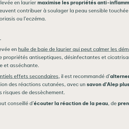
élevée en laurier
maximise les propriétés anti-inflamm
euvent contribuer à soulager la peau sensible touché
riasis ou l’eczéma.
.
levée en
huile de baie de laurier qui peut calmer les dé
e propriétés antiseptiques, désinfectantes et cicatrisa
e et asséchante.
ntiels effets secondaires
, il est recommandé d’
alterne
ion des réactions cutanées, avec un
savon d’Alep plu
es risques de dessèchement.
out conseillé d’
écouter la réaction de la peau
, de
pren