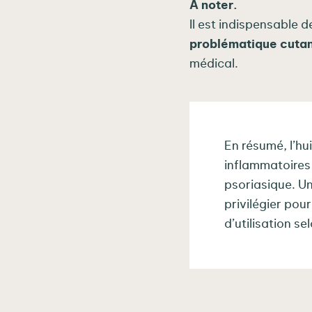
À noter.
Il est indispensable 
problématique cuta
médical.
En résumé, l’hu
inflammatoires 
psoriasique. Un
privilégier pou
d’utilisation s