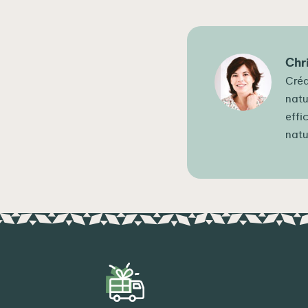
Chr
Créa
natu
effi
natu