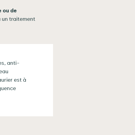
e ou de
à un traitement
es, anti-
peau
urier est à
équence