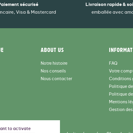
Paiement sécurisé
Livraison rapide & so
ncaire, Visa & Mastercard
emballée avec am
UE
ABOUT US
INFORMAT
Notre histoire
FAQ
Nos conseils
Votre comp
Nous contacter
Conditions 
Politique d
Politique de
Mentions lé
Gestion des
want to activate