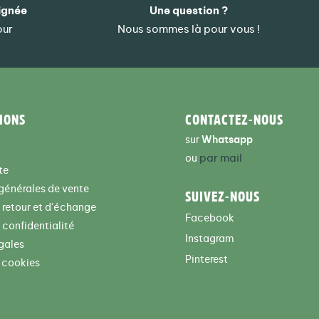
ignée
Une question ?
our
Nous sommes là pour vous !
IONS
CONTACTEZ-NOUS
sur
Whatsapp
par mail
ou
te
générales de vente
SUIVEZ-NOUS
e retour et d'échange
Facebook
 confidentialité
Instagram
gales
Pinterest
 cookies