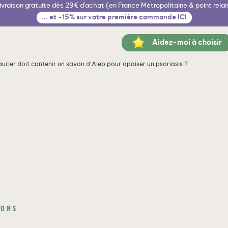
ivraison gratuite dès 29€ d'achat (en France Métropolitaine & point relai
... et -15% sur votre première commande ICI
Aidez-moi à choisir
urier doit contenir un savon d’Alep pour apaiser un psoriasis ?
IONS